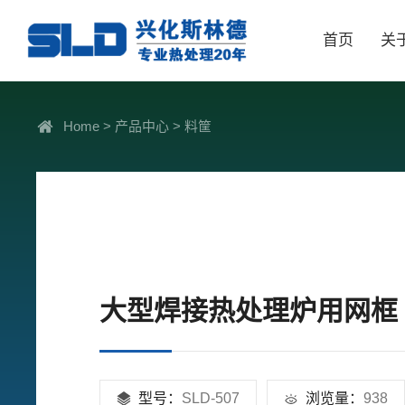
首页
关
Home
>
产品中心
>
料筐
大型焊接热处理炉用网框
型号：
SLD-507
浏览量：
938